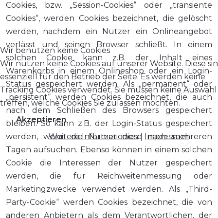
Cookies, bzw. „Session-Cookies“ oder „transiente
Cookies“, werden Cookies bezeichnet, die gelöscht
werden, nachdem ein Nutzer ein Onlineangebot
verlässt und seinen Browser schließt. In einem
Wir benutzen keine Cookies
solchen Cookie kann z.B. der Inhalt eines
Wir nutzen keine Cookies auf unserer Website. Diese si
Warenkorbs in einem Onlineshop oder ein Login-
essenziell für den Betrieb der Seite. Es werden keine
Status gespeichert werden. Als „permanent“ oder
Tracking Cookies verwendet. Sie müssen keine Auswahl
„persistent“ werden Cookies bezeichnet, die auch
treffen, welche Cookies Sie zulassen möchten.
nach dem Schließen des Browsers gespeichert
Akzeptieren
bleiben. So kann z.B. der Login-Status gespeichert
werden, wenn die Nutzer diese nach mehreren
Weitere Informationen
|
Impressum
Tagen aufsuchen. Ebenso können in einem solchen
Cookie die Interessen der Nutzer gespeichert
werden, die für Reichweitenmessung oder
Marketingzwecke verwendet werden. Als „Third-
Party-Cookie“ werden Cookies bezeichnet, die von
anderen Anbietern als dem Verantwortlichen, der